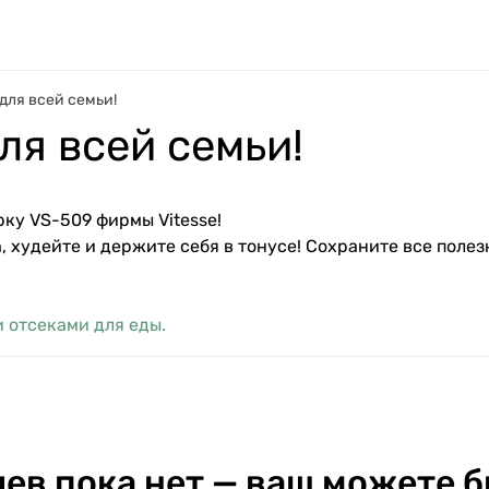
для всей семьи!
ля всей семьи!
ку VS-509 фирмы Vitesse!
 худейте и держите себя в тонусе! Сохраните все поле
 отсеками для еды.
ев пока нет — ваш можете б