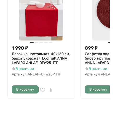
1 990
₽
899
₽
Дорожка настольная, 40х160 см,
Салфетка под приб
бархат, красная, Luck gift ANNA
бисер, круглая, кр
LAFARG ANLAF-QFW25-1TR
ANNA LAFARG ANL
В наличии
В наличии
Артикул
ANLAF-QFW25-1TR
Артикул
ANLAF-P
В корзину
В корзину