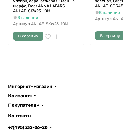
хлопок, серо-бежевая, Олень в
зеленая, Creek A
шарфе, Deer ANNA LAFARG
ANLAF-SGR455
ANLAF-SKW25-1OM
В наличии
В наличии
Артикул
ANLAF-S
Артикул
ANLAF-SKW25-1OM
В корзину
В корзину
Интернет-магазин
Компания
Покупателям
Контакты
+7(495)532-26-20