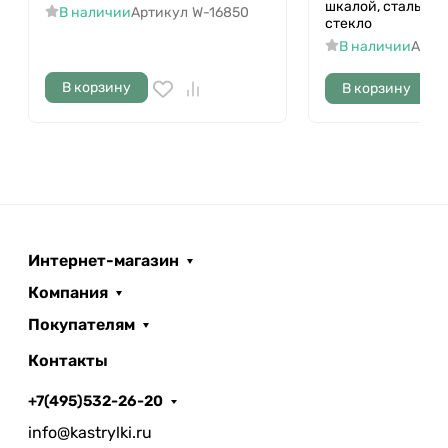
шкалой, сталь н
В наличии
Артикул
W-16850
стекло
В наличии
Арти
В корзину
В корзину
Интернет-магазин
Компания
Покупателям
Контакты
+7(495)532-26-20
info@kastrylki.ru