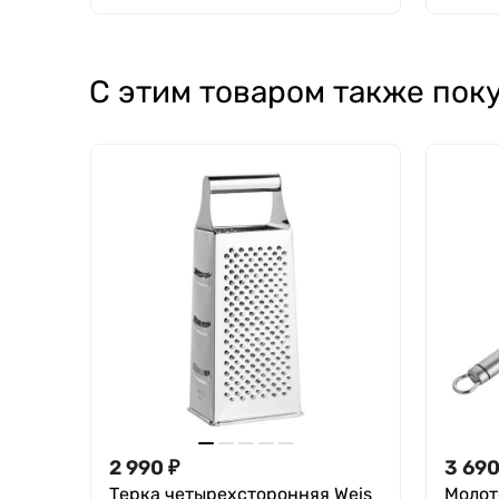
С этим товаром также пок
2 990
₽
3 69
Терка четырехсторонняя Weis
Молот