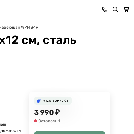
ержавеющая W-14849
12 см, сталь
+120
БОНУСОВ
3 990
₽
Осталось 1
ные
длежности