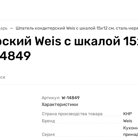
варь
Шпатель кондитерский Weis с шкалой 15x12 см, сталь н
кий Weis с шкалой 15x
14849
ься
Артикул:
W-14849
Характеристики
Страна производства товара
КНР
Бренд
Weis
Кухон
Серия
прина