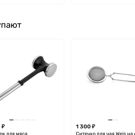
упают
0
₽
1 300
₽
ок для мяса
Ситечко для чая Weis на