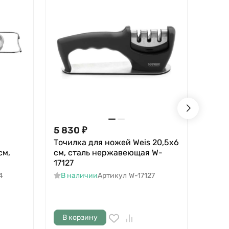
5 830
₽
2 93
Точилка для ножей Weis 20,5х6
Овощ
см,
см, сталь нержавеющая W-
18х5
17127
W-17
4
В наличии
Артикул
W-17127
В н
В корзину
В к