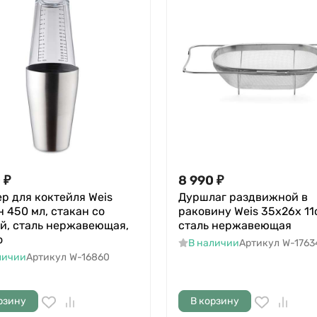
0
₽
8 990
₽
р для коктейля Weis
Дуршлаг раздвижной в
н 450 мл, стакан со
раковину Weis 35х26х 11
й, сталь нержавеющая,
сталь нержавеющая
о
В наличии
Артикул
W-1763
личии
Артикул
W-16860
рзину
В корзину