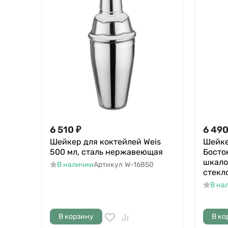
6 510
₽
6 49
Шейкер для коктейлей Weis
Шейке
500 мл, сталь нержавеющая
Босто
шкало
В наличии
Артикул
W-16850
стекл
В на
В корзину
В ко