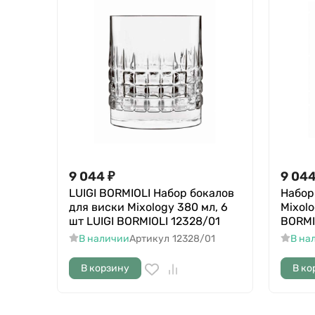
9 044
₽
9 04
LUIGI BORMIOLI Набор бокалов
Набор
для виски Mixology 380 мл, 6
Mixolo
шт LUIGI BORMIOLI 12328/01
BORMI
В наличии
Артикул
12328/01
В на
В корзину
В ко