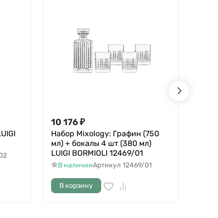
10 176
₽
9 04
UIGI
Набор Mixology: Графин (750
Набо
мл) + бокалы 4 шт (380 мл)
Mixol
LUIGI BORMIOLI 12469/01
BORM
02
В наличии
Артикул
12469/01
В н
В корзину
В к