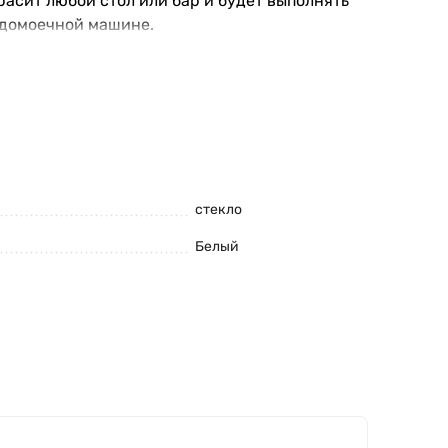
расит любой стол или бар и будет выполнять
удомоечной машине.
стекло
Белый