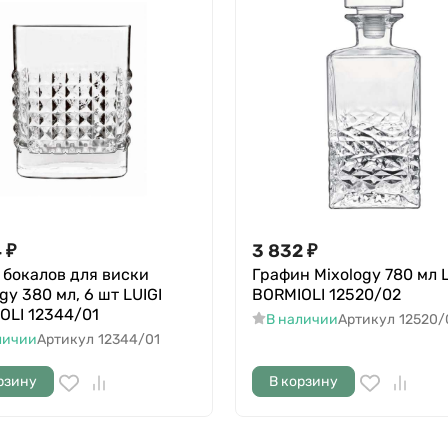
4
₽
3 832
₽
 бокалов для виски
Графин Mixology 780 мл L
gy 380 мл, 6 шт LUIGI
BORMIOLI 12520/02
OLI 12344/01
В наличии
Артикул
12520/
личии
Артикул
12344/01
рзину
В корзину