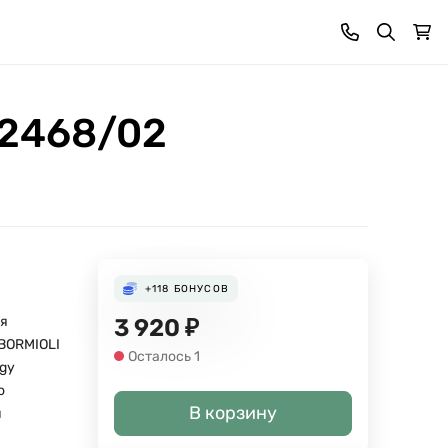
12468/02
+118
БОНУСОВ
я
3 920
₽
 BORMIOLI
Осталось 1
ogy
о
В корзину
й