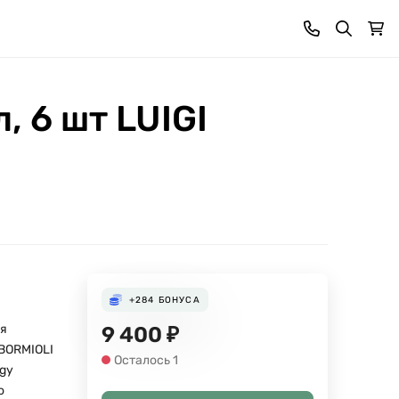
, 6 шт LUIGI
+284
БОНУСА
я
9 400
₽
 BORMIOLI
Осталось 1
ogy
о