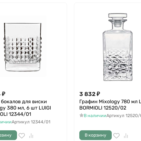
4
₽
3 832
₽
 бокалов для виски
Графин Mixology 780 мл L
gy 380 мл, 6 шт LUIGI
BORMIOLI 12520/02
OLI 12344/01
В наличии
Артикул
12520/
личии
Артикул
12344/01
рзину
В корзину