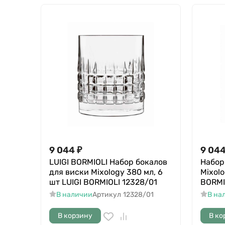
9 044
₽
9 04
LUIGI BORMIOLI Набор бокалов
Набор
для виски Mixology 380 мл, 6
Mixolo
шт LUIGI BORMIOLI 12328/01
BORMI
В наличии
Артикул
12328/01
В на
В корзину
В ко