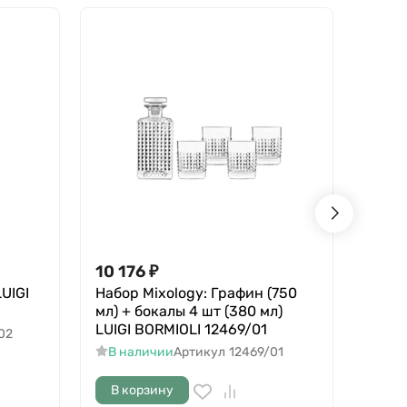
10 176
₽
3 92
UIGI
Набор Mixology: Графин (750
Графи
мл) + бокалы 4 шт (380 мл)
BORM
LUIGI BORMIOLI 12469/01
02
В н
В наличии
Артикул
12469/01
В корзину
В к