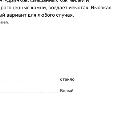
 лонг-дринков, смешанных коктейлей и
драгоценные камни, создает изыстак. Высокая
ый вариант для любого случая.
ине.
стекло
Белый