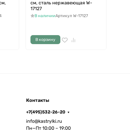
см,
см, сталь нержавеющая W-
18х5
17127
W-17
4
В наличии
Артикул
W-17127
В н
В корзину
В к
Контакты
+7(495)532-26-20
info@kastrylki.ru
Пн—Пт 10:00 – 19:00