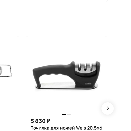
5 830
₽
2 93
Точилка для ножей Weis 20,5х6
Овощ