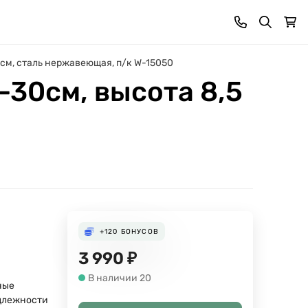
 см, сталь нержавеющая, п/к W-15050
-30см, высота 8,5
+120
БОНУСОВ
3 990
₽
В наличии 20
ные
длежности