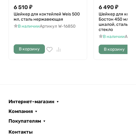
6 510
₽
6 490
₽
Шейкер для коктейлей Weis 500
Шейкер для кокте
мл, сталь нержавеющая
Бостон 450 мл, ст
шкалой, сталь н
В наличии
Артикул
W-16850
стекло
В наличии
Арти
В корзину
В корзину
Интернет-магазин
Компания
Покупателям
Контакты