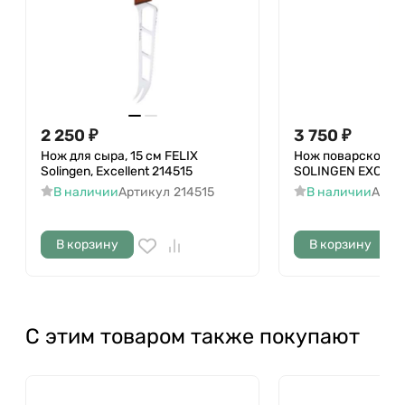
2 250
₽
3 750
₽
Нож для сыра, 15 см FELIX
Нож поварской 21
Solingen, Excellent 214515
SOLINGEN EXCELLE
В наличии
Артикул
214515
В наличии
Арти
В корзину
В корзину
С этим товаром также покупают