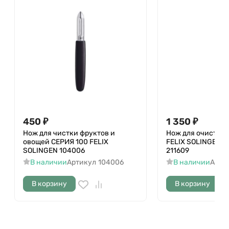
450
₽
1 350
₽
Нож для чистки фруктов и
Нож для очистки 
овощей СЕРИЯ 100 FELIX
FELIX SOLINGEN 
SOLINGEN 104006
211609
В наличии
Артикул
104006
В наличии
Арти
В корзину
В корзину