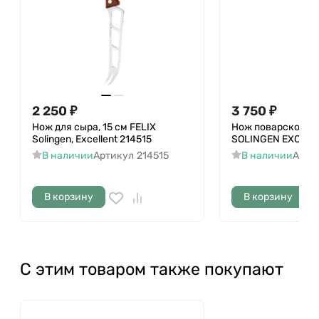
2 250
₽
3 750
₽
Нож для сыра, 15 см FELIX
Нож поварской 21
Solingen, Excellent 214515
SOLINGEN EXCELLE
В наличии
Артикул
214515
В наличии
Арти
В корзину
В корзину
С этим товаром также покупают