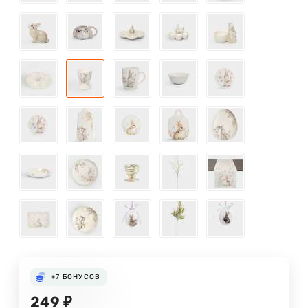
+7
БОНУСОВ
249
₽