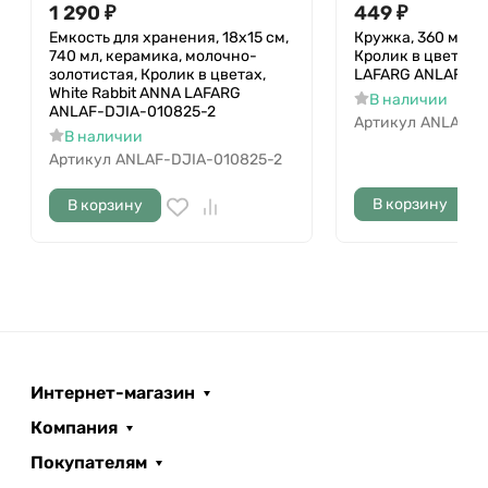
1 290
₽
449
₽
Емкость для хранения, 18х15 см,
Кружка, 360 мл, ф
740 мл, керамика, молочно-
Кролик в цветах,
золотистая, Кролик в цветах,
LAFARG ANLAF-M
White Rabbit ANNA LAFARG
В наличии
ANLAF-DJIA-010825-2
Артикул
ANLAF-M
В наличии
Артикул
ANLAF-DJIA-010825-2
В корзину
В корзину
Интернет-магазин
Компания
Покупателям