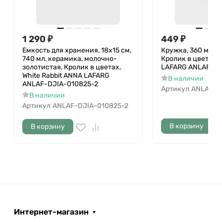
1 290
₽
449
₽
Емкость для хранения, 18х15 см,
Кружка, 360 мл, ф
740 мл, керамика, молочно-
Кролик в цветах,
золотистая, Кролик в цветах,
LAFARG ANLAF-M
White Rabbit ANNA LAFARG
В наличии
ANLAF-DJIA-010825-2
Артикул
ANLAF-M
В наличии
Артикул
ANLAF-DJIA-010825-2
В корзину
В корзину
Интернет-магазин