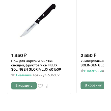
1 350
₽
2 550
₽
Нож для нарезки, чистки
Универсальный но
овощей, фруктов 9 cм FELIX
SOLINGEN GLORIA
SOLINGEN GLORIA LUX 601609
В наличии
Арти
В наличии
Артикул
601609
В корзину
В корзину