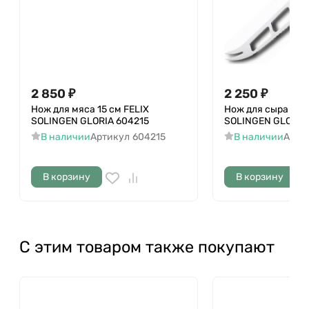
2 850
₽
2 250
₽
Нож для мяса 15 cм FELIX
Нож для сыра 15 c
SOLINGEN GLORIA 604215
SOLINGEN GLORIA
В наличии
Артикул
604215
В наличии
Арти
В корзину
В корзину
С этим товаром также покупают