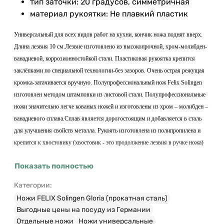
тип заточки: 20 градусов, симметричная
материал рукоятки: Не плавкий пластик
Универсальный для всех видов работ на кухни, кончик ножа поднят вверх.
Длина лезвия 10 см.Лезвие изготовлено из высокопрочной, хром-молибден-
ванадиевой, коррозионностойкой стали. Пластиковая рукоятка крепится
заклёпками по специальной технологии-без зазоров. Очень острая режущая
кромка-затачивается вручную. Полупрофессиональный нож Felix Solingen
изготовлен методом штамповки из листовой стали. Полупрофессиональные
ножи значительно легче кованых ножей и изготовлены из хром – молибден –
ванадиевого сплава.Сплав является дорогостоящим и добавляется в сталь
для улучшения свойств металла. Рукоять изготовлена из полипропилена и
крепится к хвостовику (хвостовик - это продолжение лезвия в ручке ножа)
при помощи заклёпок. Поверхность ручки матовая и исключает
Показать полностью
выскальзывание из руки.Полупрофессиональные ножи 60 серии Felix
Solingen имеют такие особенные качества:
Категории:
Ножи FELIX Solingen Gloria (прокатная сталь)
- стойкий к активным химическим веществам
Выгодные цены на посуду из Германии
- прочны и технологичны
Отдельные ножи
Ножи универсальные
- имеют удобную эргономическую форму