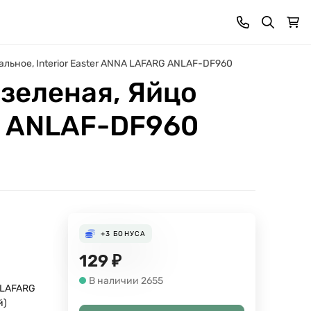
альное, Interior Easter ANNA LAFARG ANLAF-DF960
 зеленая, Яйцо
RG ANLAF-DF960
+3
БОНУСА
129
₽
В наличии 2655
 LAFARG
й)