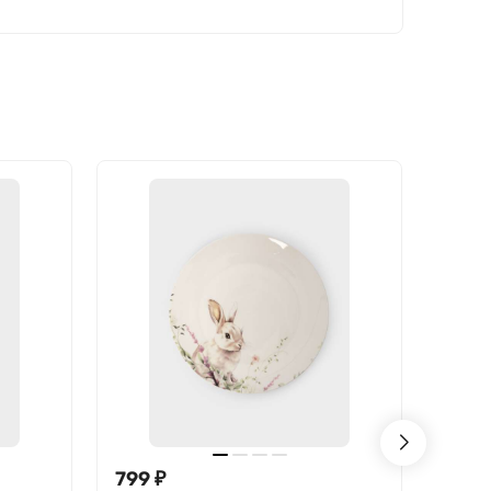
799
₽
549