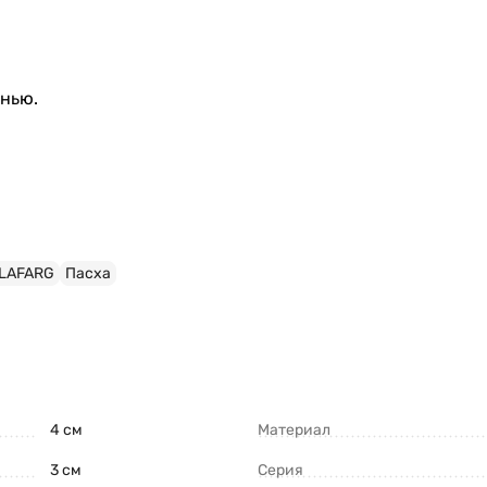
анью.
 LAFARG
Пасха
4 см
Материал
3 см
Серия