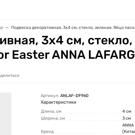
ор
Подвеска декоративная, 3х4 см, стекло, зеленая, Яйцо пасх
вная, 3х4 см, стекло,
ior Easter ANNA LAFA
делиться
Артикул:
ANLAF-DF960
Характеристики
Длина, см
4 см
Ширина, см
3 см
ANNA
Бренд
(Кита