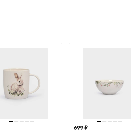
699
₽