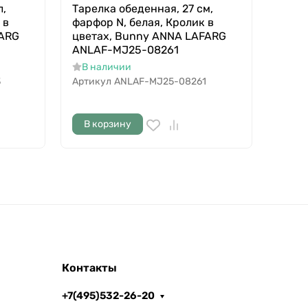
л,
Тарелка обеденная, 27 см,
Тарел
 в
фарфор N, белая, Кролик в
фарфо
FARG
цветах, Bunny ANNA LAFARG
цвет
ANLAF-MJ25-08261
ANLA
В наличии
В н
3
Артикул
ANLAF-MJ25-08261
Артик
В корзину
В к
Контакты
+7(495)532-26-20